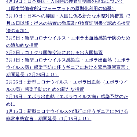
4月19日：日本帰国・入国時の検査証明書の提出について
（厚生労働省所定フォーマットの原則化利用の勧奨）
3月10日：日本への帰国・入国に係る新たな水際対策措置（3
月19日以降：従来の措置の徹底及び検査証明書で認める検査
法の追加）
3月5日：新型コロナウイルス・エボラ出血熱感染予防のため
の追加的な措置
3月2日：コナクリ国際空港における出入国措置
3月1日：新型コロナウイルス感染症・エボラ出血熱（エボラ
ウイルス病）感染予防に伴うギニアにおける緊急事態宣言：
期間延長（2月26日より）
2月26日：新型コロナウイルス・エボラ出血熱（エボラウイ
ルス病）感染予防のための新たな措置
2月16日：エボラ出血熱（エボラウイルス病）感染予防のた
めに
1月15日：新型コロナウイルスの流行に伴うギニアにおける
非常事態宣言：期間延長（1月15日より）