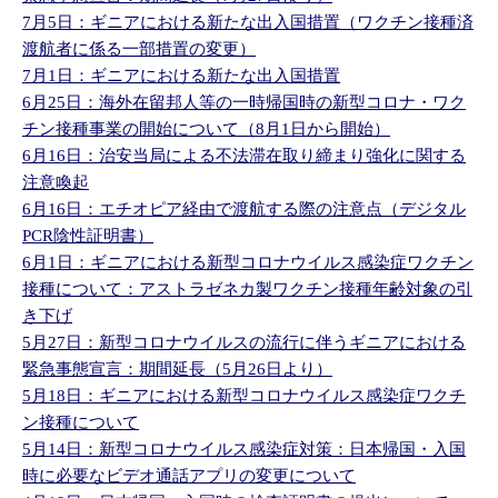
7月5日：ギニアにおける新たな出入国措置（ワクチン接種済
渡航者に係る一部措置の変更）
7月1日：ギニアにおける新たな出入国措置
6月25日：海外在留邦人等の一時帰国時の新型コロナ・ワク
チン接種事業の開始について（8月1日から開始）
6月16日：治安当局による不法滞在取り締まり強化に関する
注意喚起
6月16日：エチオピア経由で渡航する際の注意点（デジタル
PCR陰性証明書）
6月1日：ギニアにおける新型コロナウイルス感染症ワクチン
接種について：アストラゼネカ製ワクチン接種年齢対象の引
き下げ
5月27日：新型コロナウイルスの流行に伴うギニアにおける
緊急事態宣言：期間延長（5月26日より）
5月18日：ギニアにおける新型コロナウイルス感染症ワクチ
ン接種について
5月14日：新型コロナウイルス感染症対策：日本帰国・入国
時に必要なビデオ通話アプリの変更について