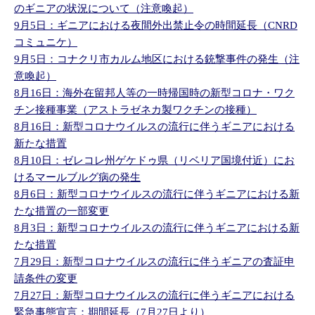
のギニアの状況について（注意喚起）
9月5日：ギニアにおける夜間外出禁止令の時間延長（CNRD
コミュニケ）
9月5日：コナクリ市カルム地区における銃撃事件の発生（注
意喚起）
8月16日：海外在留邦人等の一時帰国時の新型コロナ・ワク
チン接種事業（アストラゼネカ製ワクチンの接種）
8月16日：新型コロナウイルスの流行に伴うギニアにおける
新たな措置
8月10日：ゼレコレ州ゲケドゥ県（リベリア国境付近）にお
けるマールブルグ病の発生
8月6日：新型コロナウイルスの流行に伴うギニアにおける新
たな措置の一部変更
8月3日：新型コロナウイルスの流行に伴うギニアにおける新
たな措置
7月29日：新型コロナウイルスの流行に伴うギニアの査証申
請条件の変更
7月27日：新型コロナウイルスの流行に伴うギニアにおける
緊急事態宣言：期間延長（7月27日より）