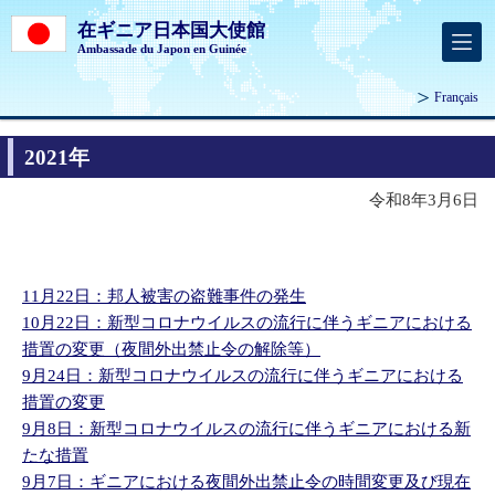
在ギニア日本国大使館
Ambassade du Japon en Guinée
Français
2021年
令和8年3月6日
11月22日：邦人被害の盗難事件の発生
10月22日：新型コロナウイルスの流行に伴うギニアにおける
措置の変更（夜間外出禁止令の解除等）
9月24日：新型コロナウイルスの流行に伴うギニアにおける
措置の変更
9月8日：新型コロナウイルスの流行に伴うギニアにおける新
たな措置
9月7日：ギニアにおける夜間外出禁止令の時間変更及び現在