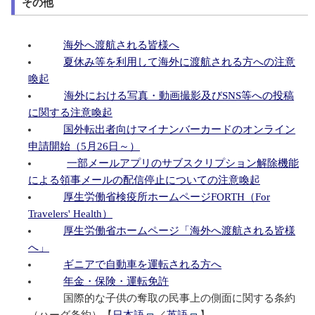
その他
海外へ渡航される皆様へ
夏休み等を利用して海外に渡航される方への注意
喚起
海外における写真・動画撮影及びSNS等への投稿
に関する注意喚起
国外転出者向けマイナンバーカードのオンライン
申請開始（5月26日～）
一部メールアプリのサブスクリプション解除機能
による領事メールの配信停止についての注意喚起
厚生労働省検疫所ホームページFORTH（For
Travelers' Health）
厚生労働省ホームページ「海外へ渡航される皆様
へ」
ギニアで自動車を運転される方へ
年金・保険・運転免許
国際的な子供の奪取の民事上の側面に関する条約