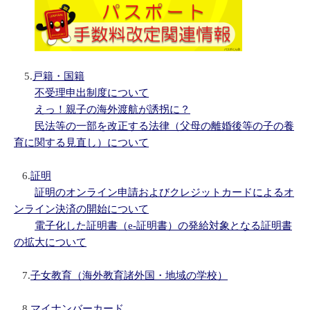
5.
戸籍・国籍
不受理申出制度について
えっ！親子の海外渡航が誘拐に？
民法等の一部を改正する法律（父母の離婚後等の子の養
育に関する見直し）について
6.
証明
証明のオンライン申請およびクレジットカードによるオ
ンライン決済の開始について
電子化した証明書（e-証明書）の発給対象となる証明書
の拡大について
7.
子女教育（海外教育諸外国・地域の学校）
8.
マイナンバーカード