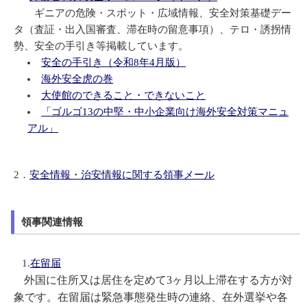
ギニアの危険・スポット・広域情報、安全対策基礎デー
タ
（査証・出入国審査、滞在時の留意事項）
、テロ・誘拐情
勢、安全の手引き等掲載しています。
安全の手引き（令和8年4月版）
海外安全虎の巻
大使館のできること・できないこと
「ゴルゴ13の中堅・中小企業向け海外安全対策マニュ
アル」
2．
安全情報・治安情報に関する領事メール
領事関連情報
1.
在留届
外国に住所又は居住を定めて3ヶ月以上滞在する方が対
象です。在留届は緊急事態発生時の連絡、在外選挙や各