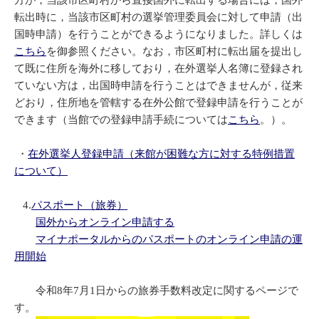
方が，当該市区町村から直接国外に転出する場合には，国外
転出時に，当該市区町村の選挙管理委員会に対して申請（出
国時申請）を行うことができるようになりました。詳しくは
こちら
を御参照ください。なお，市区町村に転出届を提出し
て既に住所を海外に移しており，在外選挙人名簿に登録され
ていない方は，出国時申請を行うことはできませんが，従来
どおり，住所地を管轄する在外公館で登録申請を行うことが
できます（当館での登録申請手続については
こちら
。）。
・
在外選挙人登録申請（来館が困難な方に対する特例措置
について）
4.
パスポート（旅券）
国外からオンライン申請する
マイナポータルからのパスポートのオンライン申請の運
用開始
令和8年7月1日からの旅券手数料改定に関するページで
す。