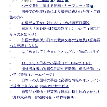
（ハーグ条約）【
日本語
／
英語
】
ハーグ条約に関する動画・リーフレット等
国外での犯罪行為により被害に遭われた方・ご遺
族の方へ
在留邦人子女に対するいじめ相談窓口開設
日本の「国外転出時課税制度」について（国税庁
からのお知らせ）
外国の裁判所が日本に裁判文書の送達及び証拠調
べを要請する方法
はじめまして！今日からともだち（YouTubeサイ
ト）
おしえて！日本の小学校（YouTubeサイト）
海外滞在者の運転免許証の更新等に係る特例につ
いて（警察庁ホームページ）
日本への入国時の手続に必要な情報をオンライン
で提出できるVisit japan Webサービス
肉製品や果物・野菜等は日本に持ち込めません！
（農林水産省 動物検疫所・植物検疫所）