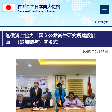
在ギニア日本国大使館
Ambassade du Japon en Guinée
Français
無償資金協力「国立公衆衛生研究所建設計
画」（追加贈与）署名式
令和5年7月27日